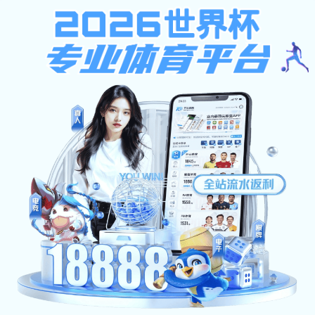
立即注册
mk体育app官网登录
入口
官网 · 权威体育数
据平台
MK体育APP官网登录入口 OFFICIAL WEBSITE
自2022年创立以来，
mk体育app官网登录入口
致力于
为用户提供包括NBA、英超、欧洲杯、LPL在内的热门
赛事直播与数据服务，广受用户信赖。