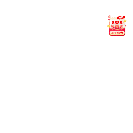
给其他中游球队带来压力；而如果热刺能够及时扭转
颓势，将使得争冠格局更加复杂，也为观众提供更多
看点。因此，未来几轮赛事将充满悬念与期待。
4、球迷反应及文化影响
随着这场平局落幕，各地球迷纷纷对此发表看法。对
于诺丁汉森林来说，他们支持者感到欣慰和骄傲，因
为球队不仅延续了良好状态，还显示出较高水平竞技
能力。而这种氛围无疑强化了团队凝聚力，让更多人
关注并参与其中，加深了与城市文化之间的联系。
然而，对于热刺来说，情况却截然相反。一些忠实球
迷开始表达担忧，对管理层和教练组提出质疑，希望
能够尽快做出改变。他们认为，仅仅依靠历史荣光无
法解决当下问题，需要具体措施来重新振作。同时，