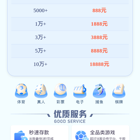
来展望以及球迷反应等四个方面进行详细阐述，以期
对这一重要赛事有更深入的理解。
1、诺丁汉森林的战术优势
诺丁汉森林在本赛季展现出了极为出色的战术素养，
他们通过灵活多变的阵型和有效的进攻策略，成功地
掌控了比赛节奏。球队主教练善于根据对手特点调整
战术，使得每场比赛都有不同的亮点。这种针对性的
安排让诺丁汉森林能够在面对强敌时也能游刃有余，
充分发挥自身优势。
此外，球员之间默契的配合也是诺丁汉森林强劲表现
的重要因素。无论是中场控制还是前锋线上的快速突
击，球员们都展现出了极高的团结意识与协调性。他
们能够迅速形成攻防转换，并在关键时刻把握住机