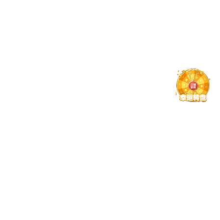
他能够保持冷静并处理复杂局面，这种心理素质使他
赢得了教练和队友的一致赞誉。
然而，在一些比赛中，小基恩也暴露出了经验不足的
问题，比如在面对防守严密时常显得有些急躁。因
此，在接下来的赛季中，他需要继续提升自己的稳定
性，以便更好地适应各类比赛节奏。
3、今夏转会市场复杂性
随着夏季转会窗口临近，各大俱乐部纷纷开始调整阵
容。在这个过程中，小基恩作为备受瞩目的年轻前
锋，自然成为许多豪门争抢的目标。然而，由于尤文
图斯对于他的高度期望，这使得任何关于他的交易都
变得相当复杂。
一方面，如果尤文决定出售小基恩，他们必须确定一