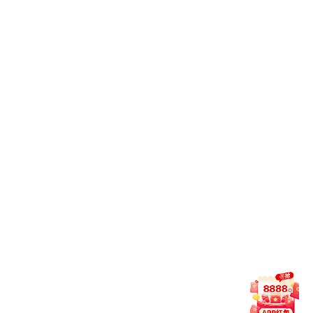
个合理且令人满意的价格，以反映其潜力和当前状
态；另一方面，如果选择继续留用，则需要确保给他
足够的发展空间。此时，俱乐部内部对于是否引进其
他前锋也是一个重要考量因素，这直接关系到小基恩
获得出场时间的问题。
此外，各大球队之间竞争激烈，一旦有其他豪门表达
出对小基恩感兴趣，尤文图斯很难拒绝来自顶级俱乐
部的大额报价。因此，对于尤文而言，在这个转会市
场上找到平衡点，将是一个不容忽视的挑战。
4、未来发展方向探讨
虽然目前关于小基恩未来去向仍不明朗，但结合阿莱
格里的支持以及他自身日益增长的能力，可以做出一