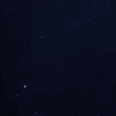
米球哈登克魔术之战揭示
浓眉反击质
骑士队面
军被贬低
2026-05-23
2026-06-06
推荐网站