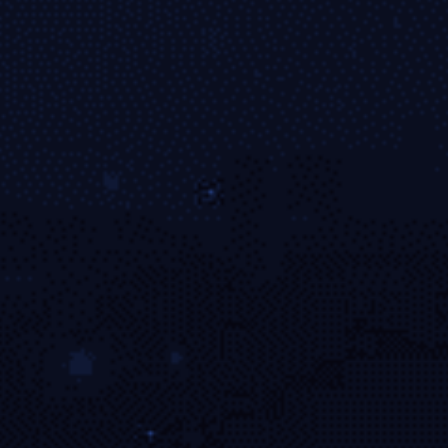
疑声称园区冠
德国足协欲与克洛普谈判
赫伊森无
或将迎来
皇马球员
2026-07-30
2026-06
联系我们
北京市丰台区南四环西路120号
support@qps88.com
与