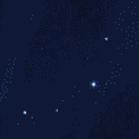
2、球队氛围与更衣室管理
其次，从更衣室氛围来看，球员之间的关系和心
作为队内的一号明星，其情绪变化势必会影响到
种负面情绪可能会传递给其他球员，从而影响整
此外，更衣室内部管理也是一个不可忽视的问题
教练组面临巨大的压力。一方面，需要维护团队
一位球员的潜力。因此，如果处理不当，有可能
逆转的损害。
最后，加强沟通与交流无疑是缓解此类紧张局势
解释其被弃用背后的原因，并就未来规划达成共
沟通平台，即便存在争议，也能最大程度降低负
3、转会市场动态