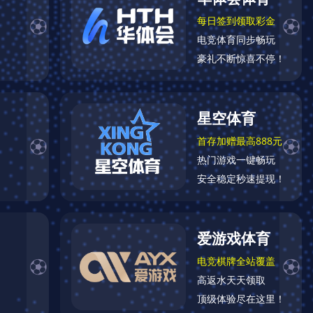
2026-05-21 16:20
57 次阅读
用表示质疑，这一事件引发了红军内部的广
也随之浮出水面。本文将从多个角度分析萨
战术适配、球队氛围与更衣室管理、转会市
的合理性。在这一过程中，我们不仅关注萨
益与未来发展方向。最终，将对整个事件进