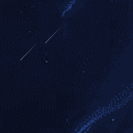
萨拉赫质疑被弃用引发红军
内部讨论送走他的合理性