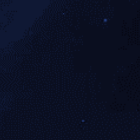
因此，在面对这样的争议时，希望所有参与者都
足球俱乐部朝着更加光明的发展道路迈进。而只
晰明确的信息传达渠道才能实现团队目标，共同