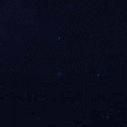
缘西班牙国家队
-23
mk体育app官网登录入口
mk体育app官网登录入口官方网站为用户提供综合性娱乐
体育内容服务，涵盖体育赛事资讯、数据分析以及多种互