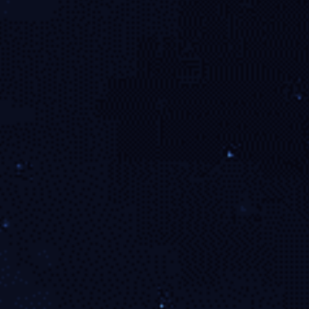
能以理性的态度进行讨论，共同推动利物浦
有建立起科学合理的人才培养机制，以及清
迎接更多挑战与机遇。
下一篇：
哈维马丁内斯回顾执教经历称遗憾