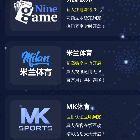
首页
/
体育动态
/ 正文