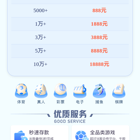
将从活动背景、参与方式、奖励机制和注意事项四个
方面详细阐述，让大家全面了解此次NBA附加赛竞猜
活动。
1、活动背景及意义
随着NBA季后赛的临近，球迷们对于球队表现和赛事
进程充满期待。在这个激动人心的时刻，附加赛成为
了决定最终晋级名额的重要环节，因此更引发了广泛
关注。为了让球迷更好地体验这个过程，各大平台纷
纷推出相关活动，以增强观众互动性和参与感。
本次NBA附加赛竞猜活动正是在这样的背景下应运而
生，它不仅为球迷提供了一个展示自己对比赛理解的
平台，更提升了观赛的乐趣。这种形式让每一位参与
者都能在紧张刺激的比赛中找到属于自己的乐趣，同