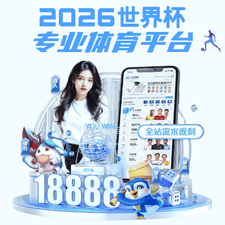
立即注册
mk体育app官网登录
入口
官网 · 权威体育数
据平台
MK体育APP官网登录入口 OFFICIAL WEBSITE
自2022年创立以来，
mk体育app官网登录入口
致力于
为用户提供包括NBA、英超、欧洲杯、LPL在内的热门
赛事直播与数据服务，广受用户信赖。