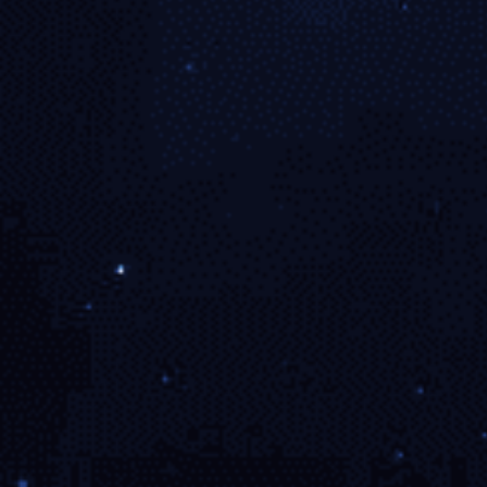
拜仁逆转皇马引发意甲球
斯特鲁斯回
迷深思足
形壮如活
2026-05-11
2026-06-08
推荐网站