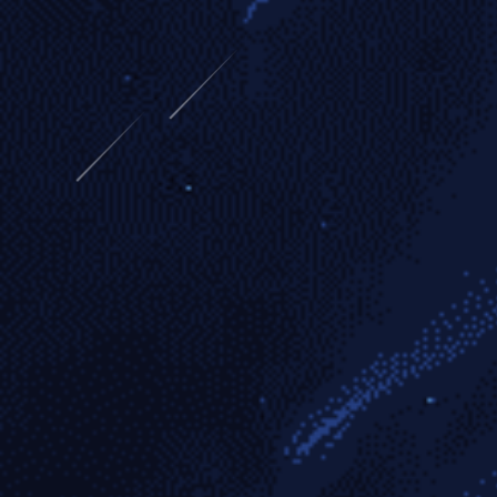
意天空预测亚特兰大对尤文
首发阵容迪格雷戈里奥担任
门将戴维出任中锋