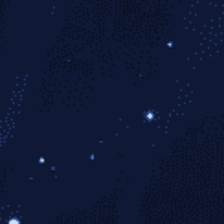
得他成为了球队后防线上的定海神针。
此外，他在场上的指挥能力也是不可忽视的一环
位置，并根据局势变化做出适当的调整，这对于
尤文这样技战术水平较高的对手时，他的冷静与
最后，迪格雷戈里奥拥有丰富的大赛经验，无论
刻做出精彩扑救。在如此重要的一场比赛中，他
防稳定性，为胜利奠定基础。
3、戴维的进攻潜力
戴维被预测将在本场比赛中担任中锋，其个人技
任。他在前场灵活机动，可以利用速度优势突破
时，他也能够吸引防守，为其他队友制造空档，