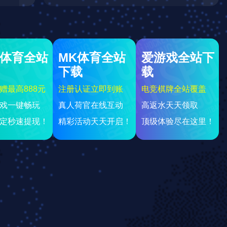
列，展现出强大的进攻火力。他们以快速传
极具威胁。教练团队不断调整战术，使得球
文图斯，亚特兰大也需要发挥出最佳状态。
弱。在经历了一段低迷期后，他们逐渐找回
仍需提升。为了争夺更高名次，尤文必须在
将是关键。
比赛都充满悬念。这一次交锋不仅仅是积分
队教练对于首发阵容的选择至关重要，将直
季展现出了卓越的反应速度和扑救能力。他
传帮助球队重新组织进攻。这种双重能力使