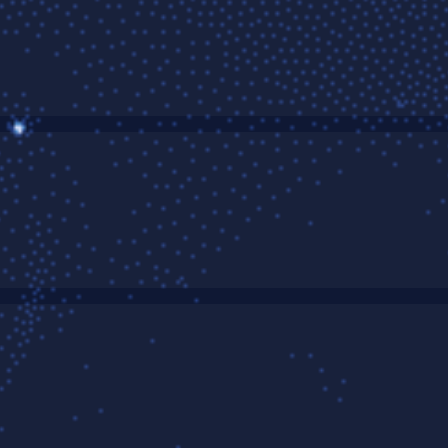
本文将围绕意天空对亚特兰大与尤文图斯的首发
担任门将和戴维出任中锋的可能影响。文章首先
点，然后详细探讨了迪格雷戈里奥在门将位置上
组织防线的能力。此外，文章还会分析戴维作为
活性。最后，将总结这两位球员在比赛中的重要
1、亚特兰大与尤文现状