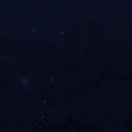
应记者称其身
厄瓜多尔球员身价排行榜
多特蒙德
凯塞多领
堡19岁中
2026-06-17
2026-06
联系我们
北京市丰台区南四环西路120号
support@qps88.com
与
录