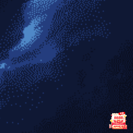
还是远射，都能够给对方带来威胁。他善于
这样的强队交手时，他需要更加冷静，以便
整体攻击水平。
渐提升。在训练中，他们反复磨合配合，让
将在比赛中显现出来，有助于打破尤文坚固
球员近期状态、身体情况及对手特点进行合
，在面对尤文这样的劲敌时，选择合适的人
且充分发挥自己的实力，那么他无疑会成为
能充分利用他的速度与技术撕扯敌方防线，
加取胜概率。