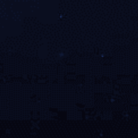
正式签约萨尔茨
-30
mk体育app官网登录入口
mk体育app官网登录入口官方网站为用户提供综合性娱乐
体育内容服务，涵盖体育赛事资讯、数据分析以及多种互
动游戏体验.平台覆盖足球、篮球、电竞等热门体育项目，
同时融合多样化的在线娱乐内容，满足不同用户的兴趣需
求.平台支持网页版与移动端访问，提供官方网站入口、登
入口、注册入口及应用下载等多种使用方式，方便用户快