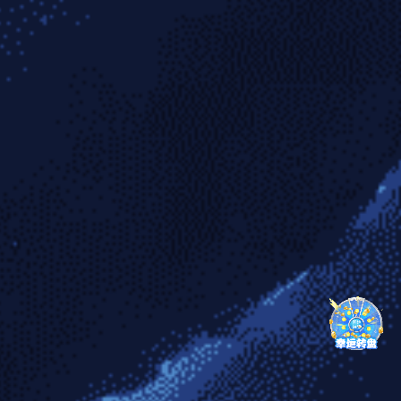
。迪格雷戈里奥总能及时提醒后卫注意防守
提高整体防守质量起到了积极作用。在面对
果断必然会成为决定胜负的重要因素。
是国内联赛还是杯赛，他都曾多次在关键时
能否发挥出色，将直接影响到亚特兰大的后
术和身体素质让他有足够能力去承担这个重
对方防线，为球队创造更多破解机会。同
从而实现团队配合。