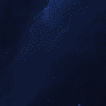
综合考虑两支球队目前形态及人员配置，当务之
队竞争力。在如此关键的一役中，一旦首发阵容
影响最终结果。因此，可以预见这场较量将会是
量。
总结：
综上所述，对于即将到来的亚特兰大VS尤文图斯
要。特别是在门将位置上由迪格雷戈里奥担纲，
有望凭借其敏捷身手和精准把控为球队提供必要
竞争力，对抗强敌不再畏惧。
希望通过此次分析，不仅可以帮助读者更好理解
水平竞技体育带来的震撼体验。在即将开幕的新
会竭尽全力去争取胜利，让我们拭目以待！