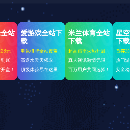
读者更好地理解贺惯所传达的信息。
1、责任感的重要性
贺惯在谈到失利时，首先承认了自身的不足，这
业运动员应具备的责任感。他认为，每一位球员
于外部因素。
这种自我反省不仅是对个人能力的审视，更是对
球员能够勇敢地承担责任时，其它队友也会受到
此外，贺惯也指出，在高水平竞争中，每一个细
过总结经验教训来进一步提升个人表现，以便为
2、团队合作与个人角色
贺惯虽然承认自己的失误，但同时强调这并不意
楚意识到，足球是一项团队运动，每个成员都扮