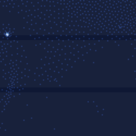
在近期的一场重要比赛中，贺惯坦言自己对于球
友及主教练无关。这一言论引发了广泛的讨论，
话的深入分析，我们可以从责任感、团队合作、
述。在责任感方面，贺惯表现出了作为职业运动
强调了个人与集体之间的关系；心理状态方面则
后，在未来展望上，他表达了继续努力并改进自