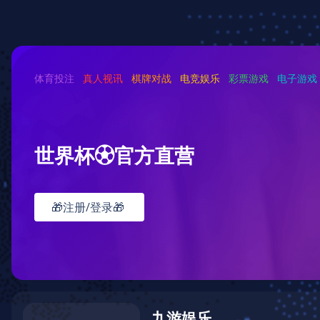
立即注册
mk体育app官网登
权威体育数据平台
MK体育APP官网登录入口 OFFICIAL WEBSITE
自2022年创立以来，
mk体育app官网登录入口
英超、欧洲杯、LPL在内的热门赛事直播与数据
立即下载mk体育app官网登录入口APP