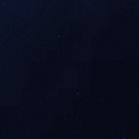
保持乐观，坚持追求梦想，因为成功往往是
责任，并且明确表示这与队友和主教练无
观点时，我们发现，无论是责任感还是团队
品质。同时，在心理状态管理和未来展望方
思维。
是一次深刻的自我检讨和成长宣言。相信经
会以更加坚定的步伐迈向下一个阶段，为赢