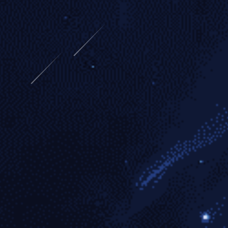
贺惯坦言失利责任在自己身
上强调与队友及主教练无关