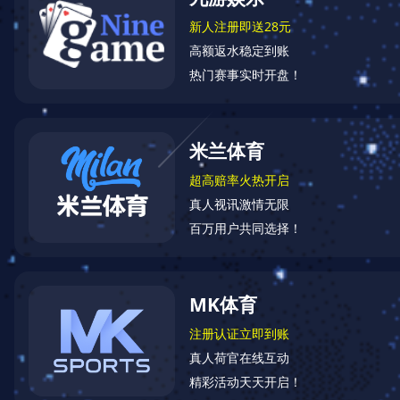
首页
/
体育动态
/ 正文