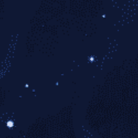
共同努力。
在赛场上，沟通与配合至关重要。贺惯提到，有
别球员无法及时做出最佳反应，这并非单纯是某
未能有效协调的问题。
因此，他呼吁大家共同面对挑战，以更加积极向
员都发挥出最佳水平时，球队才能真正实现团结
3、心理状态与压力管理
运动员常常面临巨大的心理压力，这也是导致表
心态时，贺惯直言不讳地表示，有时候过度焦虑
是许多运动员共同面临的问题。
为了更好地应对压力，贺惯分享了一些他尝试过