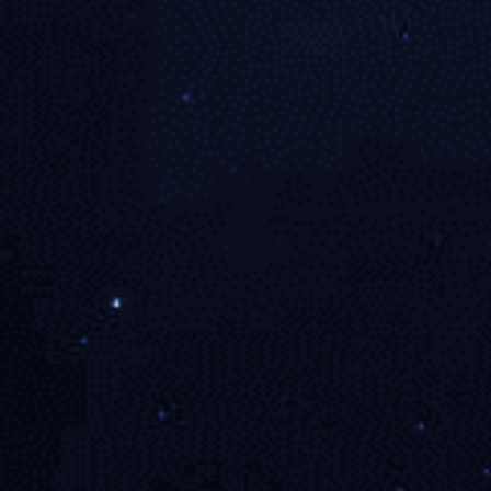
隆戈透露路易斯米拉拒绝
自由人主帅
更好合同
优势韩旭
2026-08-03
2026-05-12
推荐网站