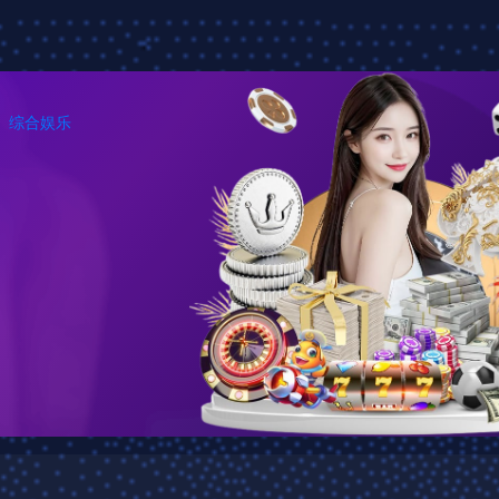
体育
下载App
公司简介
录入口
官网 ·
致力于为用户提供包括NBA、
服务，广受用户信赖。