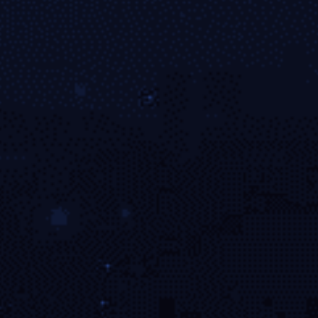
解析三塔阵容
贺惯坦言失利责任在自己
弗罗因德
身上强调
续约传闻
2026-06-21
2026-05
联系我们
北京市丰台区南四环西路120号
support@qps88.com
与