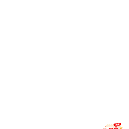
了问题。
另一方面，一些老将如拉莫斯和布斯克茨等人逐渐退
出国家队，为新一代球员提供了机会。然而，新生力
量是否能够填补这一空缺则成为关键。如果皇马无法
有效培养出适应现代足球潮流的新型人才，将可能导
致其未来发展受限，从而影响到西班牙国家队的发展
策略。
因此，对于赫伊森及其他年轻皇马球员而言，他们面
临的不仅是个体成长的问题，更是如何融入并推动整
个团队体系建设的重要课题。这对他们来说，是一次
巨大的挑战，也是自我提升的重要机遇。
4、未来展望与挑战