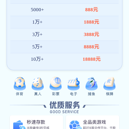
表现分析、国家队选拔标准、皇马球员现状以及未来
展望四个方面，对这一话题进行详细阐述。
1、赫伊森的表现分析
赫伊森在过去一个赛季中的表现可圈可点，他在俱乐
部比赛中展现出了出色的技术和良好的身体素质，逐
渐成为球队的重要一员。然而，尽管他在联赛上有着
不俗的发挥，但面对激烈的竞争，他仍然未能获得国
家队教练的青睐。这种情况引发了外界对于他能力和
潜力的再评估。
此外，不少专家指出，虽然赫伊森在俱乐部表现突
出，但其在关键比赛中的稳定性仍需提升。在一些重
要赛事中，他可能未能完全发挥出自己的最佳水平，
这也为他的国家队之路带来了障碍。同时，在同位置