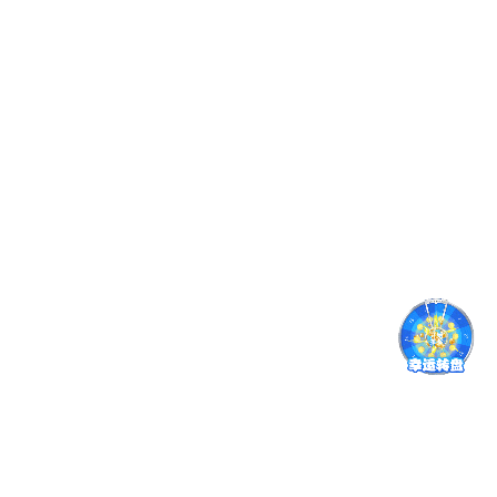
映了团队协作的重要性。他清楚地知道，个人英雄主
义往往难以取得最终胜利，因此必须把握好与队友之
间的配合。
姆本扎在场上的位置和跑动路线都是经过精心设计和
默契配合形成的。当热菲尼奥看到姆本扎找到空档
时，他毫不犹豫地选择传球，这一决定不仅展示了他
的判断力，更是对彼此信任的一种体现。正是在这样
的相互信任和支持下，球队才能够发挥出最大的潜
能。
此外，这种协作还体现在球员之间不断交流和磨合
上。在训练和比赛中，通过不断地沟通与配合，他们
逐渐建立起强大的默契感，从而在关键时刻做出迅速
反应。这种团结精神使得每位队员都能充分发挥自身