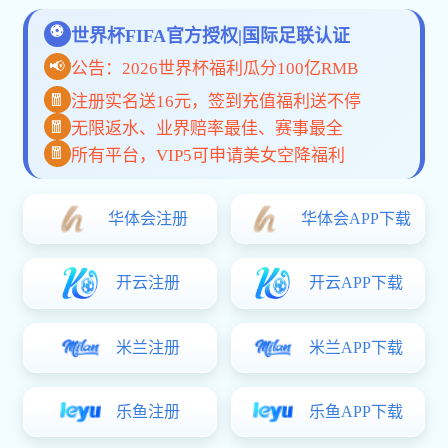
立即下载mk体育app官网登录入口APP
首页
/
体育动态
/ 正文