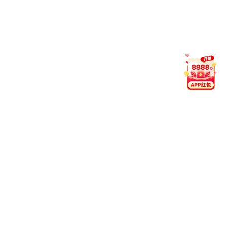
此外，他还具备很强的数据分析能力，总能根据实时
情况调整自己的战术思路。这不仅使得他能及时为球
队提供有效支持，也提升了整体战术执行力。因此，
可以说，在这场比赛中，热菲尼奥不仅仅是一个参与
者，更是推动球队前进的重要力量之一。
4、关键时刻如何影响结果
足球赛场上充满变数，每个瞬间都有可能改变比赛走
向。对热菲尼奥而言，那次失去单刀机会固然令人遗
憾，但随后的助攻则证明了一切都是有意义的。在紧
张激烈的赛事环境下，很容易让人忽视这些细微之
处，但实际上，它们往往是决定成败的重要因素。
当姆本扎成功破门后，全队士气高涨，这一进球不仅