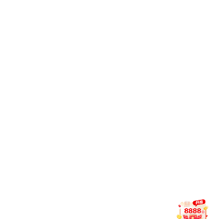
们希望通过引入顶级年轻人才来提升自己的实力。而
此时，他们正在密切关注着这位天才前锋的发展动
态。
萨默维尔对格林伍德的不懈追逐并非偶然，他们希望
利用自身优势吸引这位年轻球员回归英超。在他们看
来，引入这样的超级新星无疑会给球队带来新的动
力，同时也能进一步提升俱乐部知名度及市场价值。
如果最终决定争夺成功，对于双方来说都是一种双赢
局面。对萨默维尔而言，签下这样一个具有巨大潜力
并已经证明自己实力的新星，会为他们未来的发展奠
定良好基础。而对于格林伍德而言，无论选择哪一
方，都将是职业生涯的重要一步。
4、转会市场中的竞争与挑战