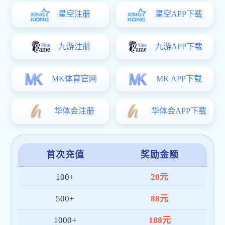
2026-07-01 20:47
45 次阅读
佩杜拉透露格林伍德是罗马主帅心仪引援
同时萨默维尔也在关注之中
近日，足球界的转会传闻层出不穷，其中尤以佩杜拉
透露的格林伍德备受关注。他被认为是罗马主帅心仪
的引援对象，而萨默维尔也在密切关注这一情况。这
一消息不仅引发了球迷们对格林伍德未来去向的热
议，也让人对罗马在新赛季的阵容规划充满期待。本
文将从四个方面深入探讨这一话题，包括格林伍德的
个人能力与发展潜力、罗马队的需求与战术匹配、萨